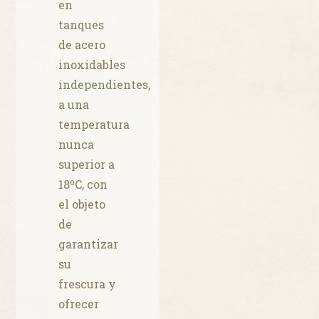
en
tanques
de acero
inoxidables
independientes,
a una
temperatura
nunca
superior a
18ºC, con
el objeto
de
garantizar
su
frescura y
ofrecer