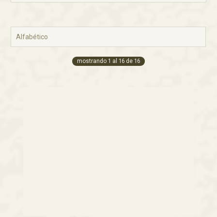
mostrando
1
al
16
de
16