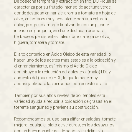
De cosecha temprana y extracción en frio, DO Picual se
caracteriza por su frutado intenso de aceituna verde,
donde destacan en nariz el aroma a tomatera y hoja de
olivo, en boca es muy persistente con una entrada
dulce, progreso amargo finalizando con un picante
intenso en garganta, en el que destacan aromas
herbáceos persistentes, tales como la hoja de olivo,
higuera, tomatera y tomate.
El alto contenido en Ácido Oleico de esta variedad, lo
hacen uno de los aceites mas estables a la oxidación y
el enranciamiento, así mismo el Ácido Oleico
contribuye a la reducción del colesterol (malo) LDL y
aumento del (bueno) HDL, lo que lo hace muy
aconsejable para las personas con colesterol alto.
También por sus altos niveles de polifenoles esta
variedad ayuda a reducir la oxidación de grasas en el
torrente sanguíneo y previene su obstrucción.
Recomendamos su uso para aliñar ensaladas, tomate,
mejorar cualquier plato de verduras, en los desayunos
con un buen pan integral de sabor, y en definitiva